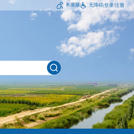
长辈版
无障碍
|
|
登录/注册