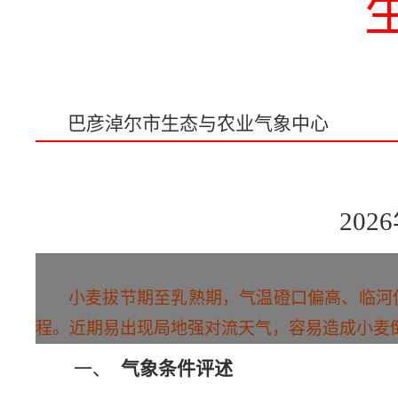
巴彦淖尔市生态与农业气象中心
202
6
小麦拔节期至乳熟期，气温
磴口
偏高
、
临河
程
。
近期易出现局地强对流天气，容易造成小麦
一、
气象条件评述