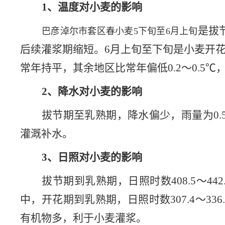
1、温度对小麦的影响
是拔
巴彦淖尔市套区春小麦
5下旬
至
6月上旬
后续灌浆期缩短。
6月上旬至下旬是小麦开花
常年持平，其余地区
比常年偏
低
0.
2
～
0.5
℃
2、降水对小麦的影响
拔节期至乳熟期，降水
偏少，雨
量为
0.
灌溉补水。
3、日照对小麦的影响
拔节期到乳熟期，日照时数
408.5
～
4
42
中，开花期到乳熟期，日照时数
307.4
～
336
有机物多，利于小麦灌浆。