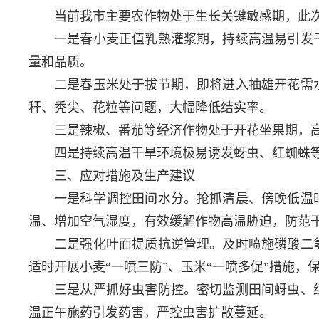
当前我市主要农作物处于生长关键敏感期，此
一是春小麦正值乳熟灌浆期，持续高温易引发
量和品质。
二是春玉米处于拔节期，即将进入抽雄开花需
秆、秃尖、花粒等问题，大幅降低结实率。
三是辣椒、番茄等经济作物处于开花坐果期，
四是持续高温干旱环境极易诱发蚜虫、红蜘蛛
三、应对措施及生产建议
一是科学调控田间水分。抢抓清晨、傍晚低温
温、增加空气湿度，有效缓解作物高温胁迫，防范
二是强化叶面提质抗逆管理。及时喷施磷酸二
适时开展小麦“一喷三防”、玉米“一喷多促”措施
三是从严抓好虫害防控。密切监测田间蚜虫、
温正午施药引发药害，严控虫害扩散蔓延。