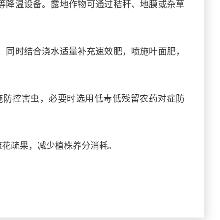
等降温设备。露地作物可通过秸秆、地膜或杂草
；同时结合浇水适量补充速效肥，喷施叶面肥，
施防控害虫，必要时选用低毒低残留农药对症防
疏花疏果，减少植株养分消耗。