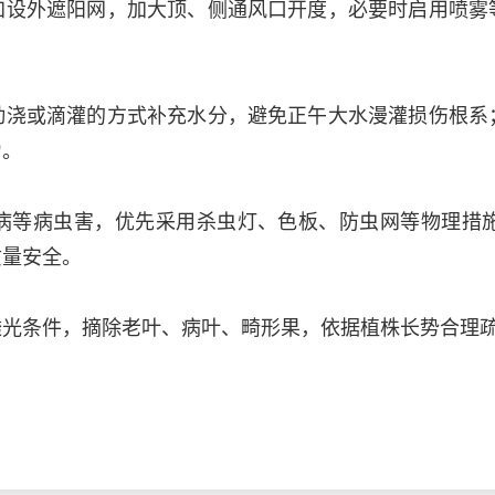
加设外遮阳网，加大顶、侧通风口开度，必要时启用喷雾
勤浇或滴灌的方式补充水分，避免正午大水漫灌损伤根系
力。
病等病虫害，优先采用杀虫灯、色板、防虫网等物理措
质量安全。
透光条件，摘除老叶、病叶、畸形果，依据植株长势合理