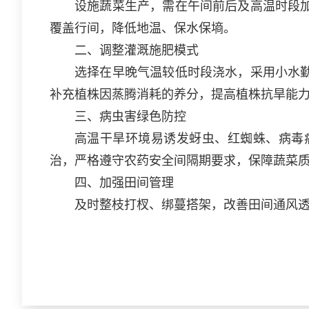
设施蔬菜生产，需在午间前后及高温时段
覆盖行间，降低地温、保水保墒。
二、调整灌溉施肥模式
选择在早晚气温较低时段浇水，采用小水
补充植株因蒸腾消耗的养分，提高植株抗旱能
三、病虫害绿色防控
高温干旱环境易诱发蚜虫、红蜘蛛、病毒
治，严格遵守农药安全间隔期要求，保障蔬菜
四、加强田间管理
及时整枝打杈、绑蔓搭架，改善田间通风