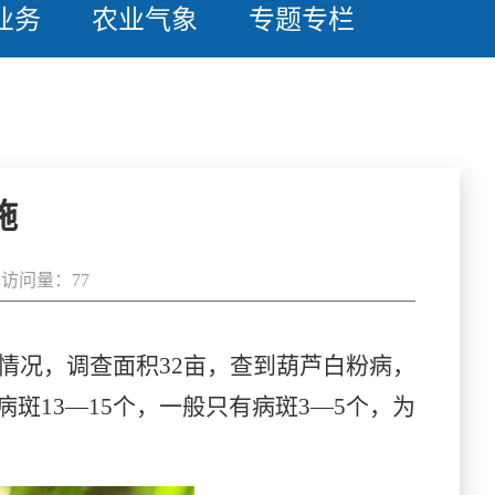
业务
农业气象
专题专栏
施
访问量：77
情况，调查面积32亩，查到葫芦白粉病，
斑13—15个，一般只有病斑3—5个，为