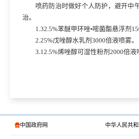
喷药防治时做好个人防护，避开中
治。
1.32.5%苯醚甲环唑•嘧菌酯悬浮剂1
2.25%戊唑醇水乳剂3000倍液喷雾。
3.12.5%烯唑醇可湿性粉剂2000倍
中国政府网
中华人民共和