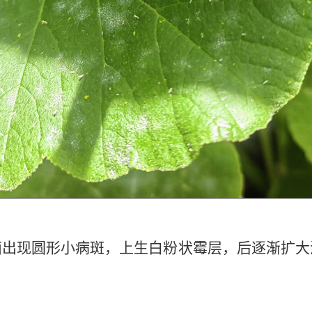
面出现圆形小病斑，上生白粉状霉层，后逐渐扩大
。