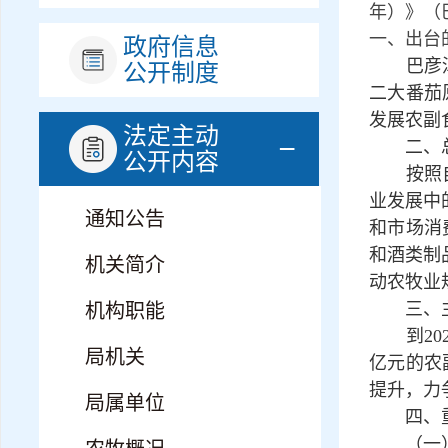
年）》（
一、出台
政府信息
巴彦淖尔
公开制度
二大番茄
发展农副
法定主动
二、总
公开内容
按照自治
业发展中
通知公告
和市场消
和酒类制
机关简介
动农牧业
三、主
机构职能
到202
局机关
亿元的农
提升，力
局属单位
四、重
（一）